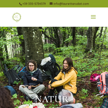
+39 335-5734379
info@laurettarudat.com
NATUR-