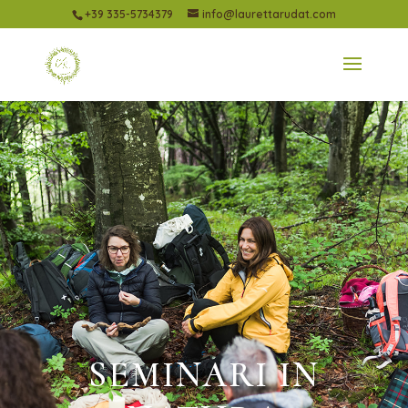
+39 335-5734379
info@laurettarudat.com
SEMINARI IN