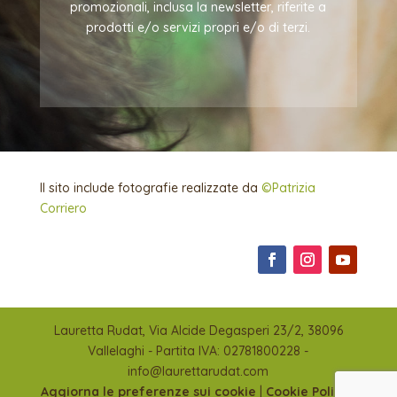
promozionali, inclusa la newsletter, riferite a
prodotti e/o servizi propri e/o di terzi.
Il sito include fotografie realizzate da
©Patrizia
Corriero
Lauretta Rudat, Via Alcide Degasperi 23/2, 38096
Vallelaghi - Partita IVA: 02781800228 -
info@laurettarudat.com
Aggiorna le preferenze sui cookie
|
Cookie Policy
|