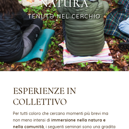
NATURA
TENUTƏ NEL CERCHIO
ESPERIENZE IN
COLLETTIVO
Per tutti coloro che cercano momenti più brevi ma
non meno intensi di
immersione nella natura e
nella comunità
, i seguenti seminari sono una gradita